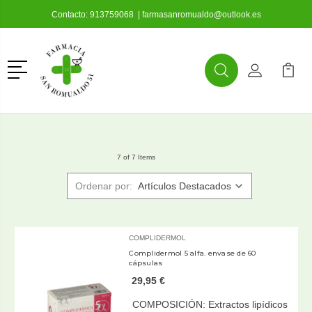
Contacto:
913759068
|
farmasanromualdo@outlook.es
Menú
Buscar
Mi Cuenta
Mi Ca
Buscar
7 of 7 Items
Ordenar por:
COMPLIDERMOL
Complidermol 5 alfa. envase de 60
cápsulas
29,95 €
COMPOSICIÓN: Extractos lipídicos