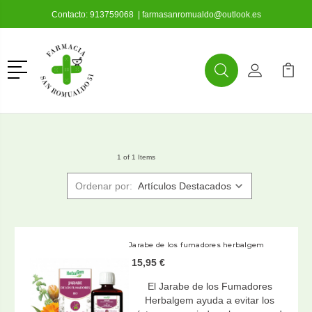
Contacto:
913759068
|
farmasanromualdo@outlook.es
Menú
Buscar
Mi Cuenta
Mi Ca
Buscar
1 of 1 Items
Ordenar por:
Jarabe de los fumadores herbalgem
15,95 €
El Jarabe de los Fumadores
Herbalgem ayuda a evitar los