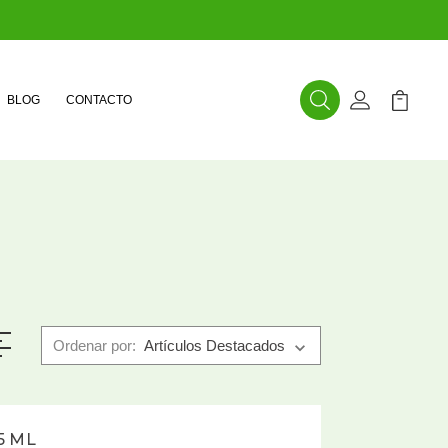
BLOG
CONTACTO
Buscar
Mi Cuenta
Mi Carr
Ordenar por:
5 ML