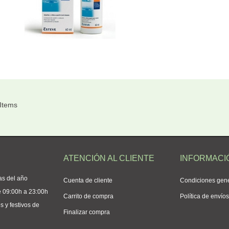
 Items
ATENCIÓN AL CLIENTE
INFORMACI
as del año
Cuenta de cliente
Condiciones gen
e 09:00h a 23:00h
Carrito de compra
Política de envío
 y festivos de
Finalizar compra