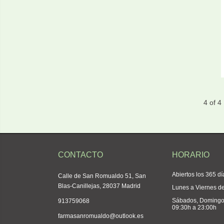
4 of 4
CONTACTO
HORARIO
Abiertos los 365 dí
Calle de San Romualdo 51, San
Blas-Canillejas, 28037 Madrid
Lunes a Viernes d
Sábados, Domingos
913759068
09:30h a 23:00h
farmasanromualdo@outlook.es