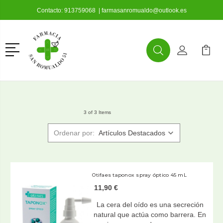
Contacto:
913759068
|
farmasanromualdo@outlook.es
Menú
Buscar
Mi Cuenta
Mi Ca
Buscar
3 of 3 Items
Ordenar por:
Otifaes taponox spray óptico 45 mL
11,90 €
La cera del oído es una secreción
natural que actúa como barrera. En