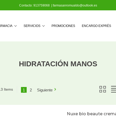
Contacto:
913759068
|
farmasanromualdo@outlook.es
Buscar
ARMACIA
SERVICIOS
PROMOCIONES
ENCARGO EXPRÉS
HIDRATACIÓN MANOS
13 Items
1
2
Siguiente
Nuxe bio beaute crem