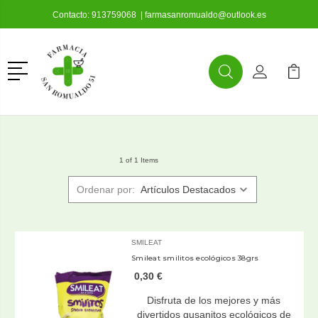
Contacto:
913759068
|
farmasanromualdo@outlook.es
Menú
Buscar
Mi Cuenta
Mi Ca
Buscar
1 of 1 Items
Ordenar por:
SMILEAT
Smileat smilitos ecológicos 38grs
0,30 €
Disfruta de los mejores y más
divertidos gusanitos ecológicos de