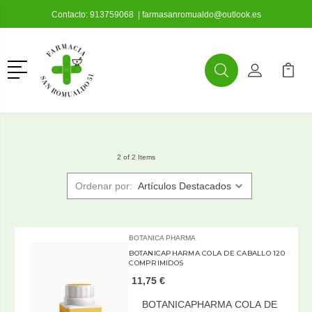
Contacto:
913759068
|
farmasanromualdo@outlook.es
Menú
Buscar
Mi Cuenta
Mi Ca
Buscar
2 of 2 Items
Ordenar por:
BOTANICA PHARMA
BOTANICAPHARMA COLA DE CABALLO 120
COMPRIMIDOS
11,75 €
BOTANICAPHARMA COLA DE