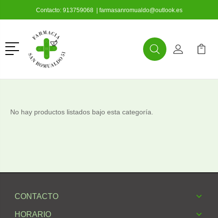
Contacto:
913759068
|
farmasanromualdo@outlook.es
Menú
Buscar
Mi Cuenta
Mi Ca
Buscar
No hay productos listados bajo esta categoría.
CONTACTO
HORARIO