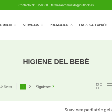
Contacto:
913759068
|
farmasanromualdo@outlook.es
Buscar
ARMACIA
SERVICIOS
PROMOCIONES
ENCARGO EXPRÉS
HIGIENE DEL BEBÉ
15 Items
1
2
Siguiente
Suavinex pediatric g