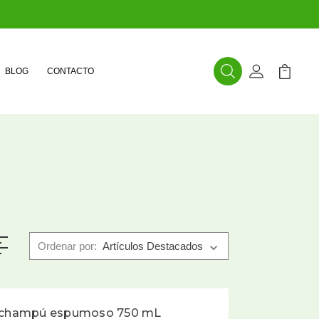
BLOG
CONTACTO
Buscar
Mi Cuenta
Mi Carr
Ordenar por:
el champú espumoso 750 mL