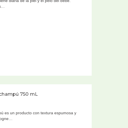
ne diaria de la piel y el pelo del bebé.
 s…
l champú 750 mL
pú es un producto con textura espumosa y
ologne…