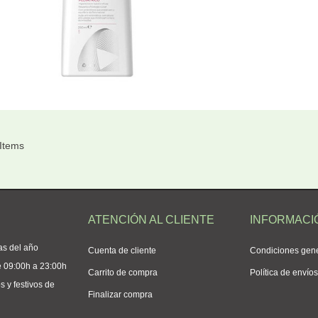
 Items
ATENCIÓN AL CLIENTE
INFORMACI
as del año
Cuenta de cliente
Condiciones gen
e 09:00h a 23:00h
Carrito de compra
Política de envío
 y festivos de
Finalizar compra