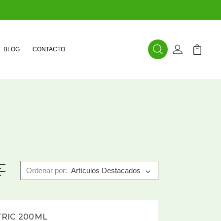
BLOG
CONTACTO
Buscar
Mi Cuenta
Mi Carr
Ordenar por:
TRIC 200ML