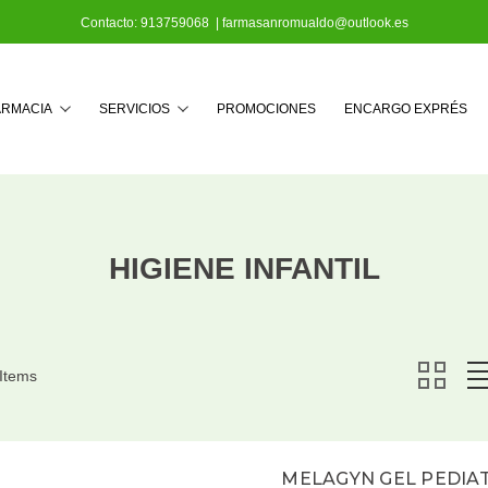
Contacto:
913759068
|
farmasanromualdo@outlook.es
Buscar
ARMACIA
SERVICIOS
PROMOCIONES
ENCARGO EXPRÉS
HIGIENE INFANTIL
 Items
MELAGYN GEL PEDIA