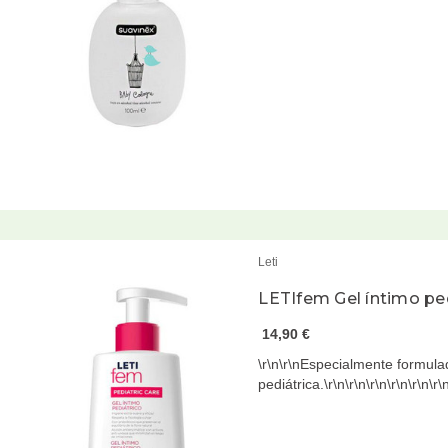
Leti
LETIfem Gel íntimo pe
14,90 €
\r\n\r\nEspecialmente formulad
pediátrica.\r\n\r\n\r\n\r\n\r\n\r