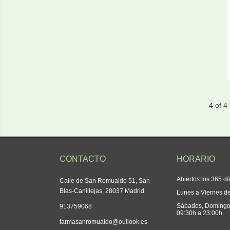
4 of 4
CONTACTO
HORARIO
Abiertos los 365 dí
Calle de San Romualdo 51, San
Blas-Canillejas, 28037 Madrid
Lunes a Viernes d
Sábados, Domingos
913759068
09:30h a 23:00h
farmasanromualdo@outlook.es