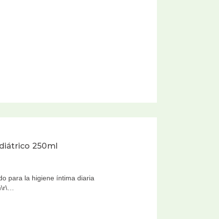
diátrico 250ml
o para la higiene íntima diaria
\n\r\…