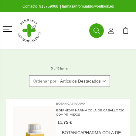
Contacto:
913759068
|
farmasanromualdo@outlook.es
Menú
Buscar
Mi Cuenta
Mi Ca
Buscar
5 of 5 Items
Ordenar por:
BOTANICA PHARMA
BOTANICAPHARMA COLA DE CABALLO 120
COMPRIMIDOS
11,75 €
BOTANICAPHARMA COLA DE