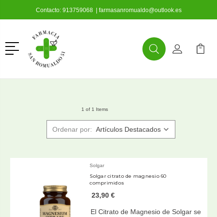
Contacto:
913759068
|
farmasanromualdo@outlook.es
Menú
Buscar
Mi Cuenta
Mi Ca
Buscar
1 of 1 Items
Ordenar por:
Solgar
Solgar citrato de magnesio 60
comprimidos
23,90 €
El Citrato de Magnesio de Solgar se