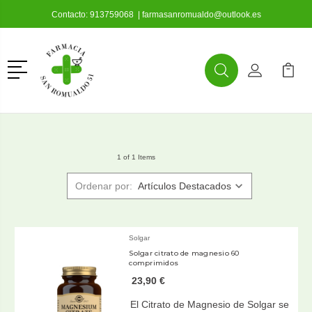
Contacto:
913759068
|
farmasanromualdo@outlook.es
Menú
Buscar
Mi Cuenta
Mi Ca
Buscar
1 of 1 Items
Ordenar por:
Solgar
Solgar citrato de magnesio 60
comprimidos
23,90 €
El Citrato de Magnesio de Solgar se