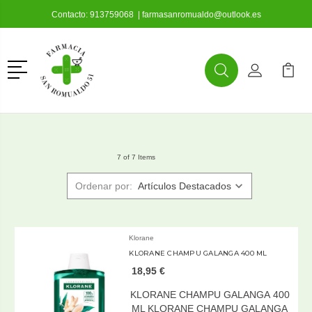
Contacto:
913759068
|
farmasanromualdo@outlook.es
Menú
Buscar
Mi Cuenta
Mi Ca
Buscar
7 of 7 Items
Ordenar por:
Klorane
KLORANE CHAMPU GALANGA 400 ML
18,95 €
KLORANE CHAMPU GALANGA 400
ML KLORANE CHAMPU GALANGA