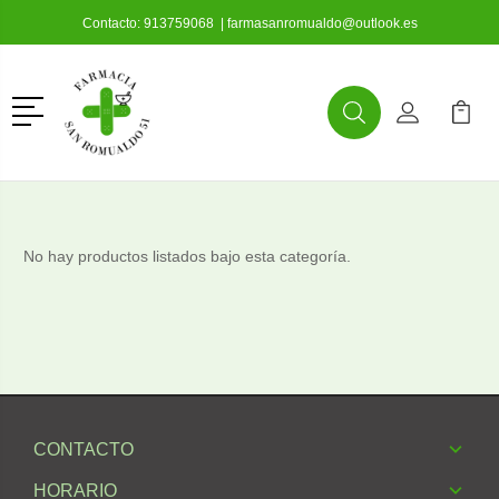
Contacto:
913759068
|
farmasanromualdo@outlook.es
Menú
Buscar
Mi Cuenta
Mi Ca
Buscar
No hay productos listados bajo esta categoría.
CONTACTO
HORARIO