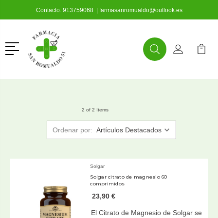
Contacto:
913759068
|
farmasanromualdo@outlook.es
Menú
Buscar
Mi Cuenta
Mi Ca
Buscar
2 of 2 Items
Ordenar por:
Solgar
Solgar citrato de magnesio 60
comprimidos
23,90 €
El Citrato de Magnesio de Solgar se