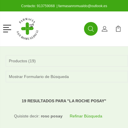
Contacto:
913759068
|
farmasanromualdo@outlook.es
Menú
Buscar
Mi Cuenta
Mi Ca
Buscar
Productos (19)
Mostrar Formulario de Búsqueda
19 RESULTADOS PARA "LA ROCHE POSAY"
Quisiste decir:
rosc posay
Refinar Búsqueda