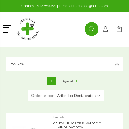
Contacto:
913759068
|
farmasanromualdo@outlook.es
Menú
Buscar
Mi Cuenta
Mi Ca
Buscar
MARCAS
1
Siguiente
Ordenar por:
Caudalie
CAUDALIE ACEITE SUAVIDAD Y
LUMINOSIDAD 100ML